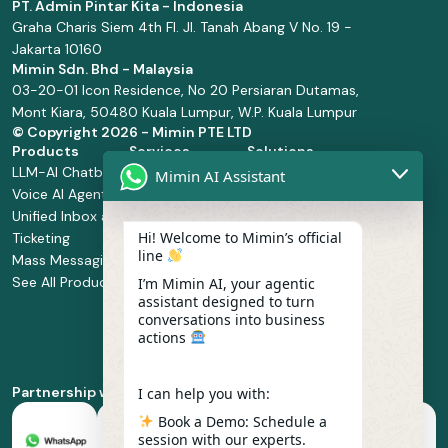
PT. Admin Pintar Kita - Indonesia
Graha Charis Siem 4th Fl. Jl. Tanah Abang V No. 19 -
Jakarta 10160
Mimin Sdn. Bhd - Malaysia
03-20-01 Icon Residence, No 20 Persiaran Dutamas,
Mont Kiara, 50480 Kuala Lumpur, W.P. Kuala Lumpur
© Copyright
2026 - Mimin PTE LTD
Products
Services
Solutions
LLM-AI Chatbot
Solution Design
Retail and
Mimin AI Assistant
Voice AI Agents
and
Supermarket
Unified Inbox and
Configuration
Financial Services
Hi! Welcome to Mimin’s official
Ticketing
Manage Service
Health and
line
Mass Messaging
Integration
Pharmacy
See All Products
Service
Food and
I’m Mimin AI, your agentic
assistant designed to turn
Implementation
Beverage
conversations into business
Whatsapp
actions
Business Platform
Enablement
Partnership with
I can help you with:
Book a Demo: Schedule a
session with our experts.