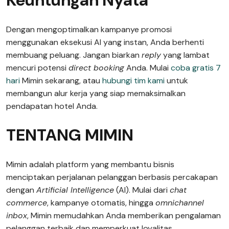
Keuntungan Nyata
Dengan mengoptimalkan kampanye promosi
menggunakan eksekusi AI yang instan, Anda berhenti
membuang peluang. Jangan biarkan
reply
yang lambat
mencuri potensi
direct booking
Anda. Mulai
coba gratis 7
hari
Mimin sekarang, atau
hubungi tim kami
untuk
membangun alur kerja yang siap memaksimalkan
pendapatan hotel Anda.
TENTANG MIMIN
Mimin adalah platform yang membantu bisnis
menciptakan perjalanan pelanggan berbasis percakapan
dengan
Artificial Intelligence
(AI). Mulai dari
chat
commerce
, kampanye otomatis, hingga
omnichannel
inbox
, Mimin memudahkan Anda memberikan pengalaman
pelanggan terbaik dan memperkuat loyalitas.