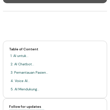
Table of Content
1. AI untuk…
2. AI Chatbot…
3. Pemantauan Pasien…
4. Voice AI…
5. AI Mendukung…
Kesimpulan
Tentang Mimin
Follow for updates