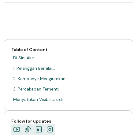
Table of Content
Di Sini Alur…
1. Pelanggan Bernilai…
2. Kampanye Mengirimkan…
3. Percakapan Terhenti…
Menyatukan Visibilitas di…
Retensi Jangka Panjang…
TENTANG MIMIN
Follow for updates