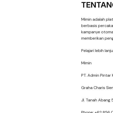
TENTAN
Mimin adalah pla
berbasis percak
kampanye otomat
memberikan peng
Pelajari lebih la
Mimin
PT. Admin Pintar 
Graha Charis Sie
Jl. Tanah Abang 5
Phone: +62 856 