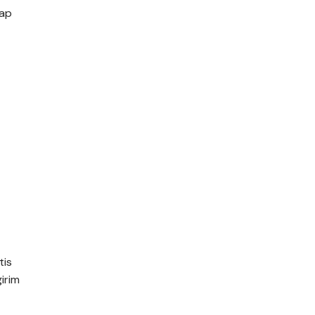
iap
tis
irim