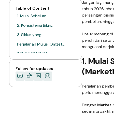
Jangan lagi men
Table of Content
tahun 2026, cha
persaingan bisni
1. Mulai Sebelum…
pembelian, hingg
2. Konsistensi Bikin…
Untuk menang di 
3. Siklus yang…
penuh dari satu 
Perjalanan Mulus, Omzet…
menguasai perja
TENTANG MIMIN
1. Mula
Follow for updates
(Market
Perjalanan pembel
perlu menunggu 
Dengan
Marketi
secara proaktif,