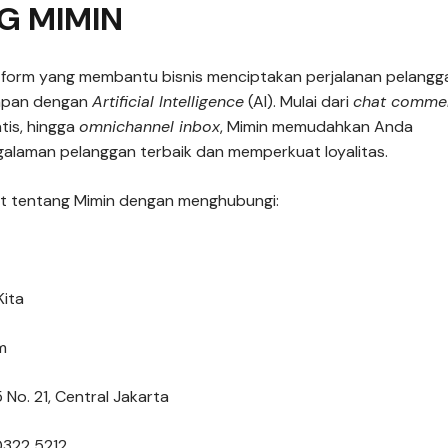
G MIMIN
tform yang membantu bisnis menciptakan perjalanan pelangg
apan dengan
Artificial Intelligence
(AI). Mulai dari
chat comme
is, hingga
omnichannel inbox
, Mimin memudahkan Anda
alaman pelanggan terbaik dan memperkuat loyalitas.
njut tentang Mimin dengan menghubungi:
Kita
m
 No. 21, Central Jakarta
0322 5212