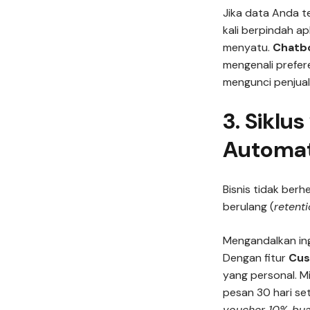
Jika data Anda t
kali berpindah ap
menyatu.
Chatbo
mengenali prefer
mengunci penjual
3. Siklu
Automat
Bisnis tidak berh
berulang (
retent
Mengandalkan in
Dengan fitur
Cus
yang personal. Mi
pesan 30 hari se
voucher 10% buat