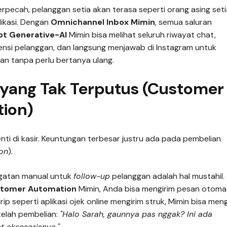
erpecah, pelanggan setia akan terasa seperti orang asing set
likasi. Dengan
Omnichannel Inbox Mimin
, semua saluran
t Generative-AI
Mimin bisa melihat seluruh riwayat chat,
ensi pelanggan, dan langsung menjawab di Instagram untuk
an tanpa perlu bertanya ulang.
s yang Tak Terputus (Customer
ion)
enti di kasir. Keuntungan terbesar justru ada pada pembelian
ion
).
gatan manual untuk
follow-up
pelanggan adalah hal mustahil.
tomer Automation
Mimin, Anda bisa mengirim pesan otoma
rip seperti aplikasi ojek online mengirim struk, Mimin bisa meng
telah pembelian:
"Halo Sarah, gaunnya pas nggak? Ini ada
 aksesorisnya."