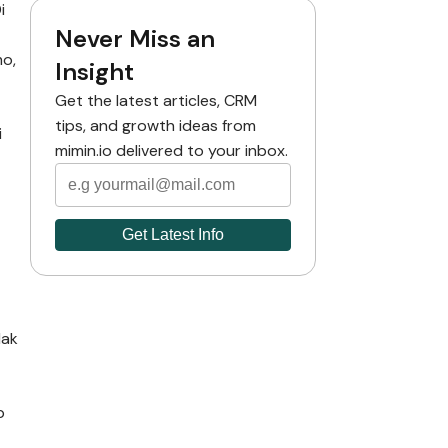
i
Never Miss an
mo,
Insight
Get the latest articles, CRM
tips, and growth ideas from
i
mimin.io delivered to your inbox.
dak
p