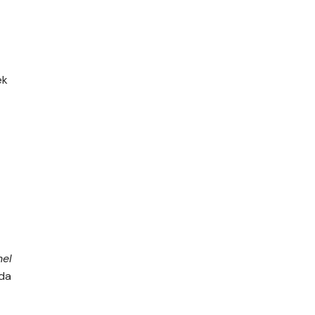
ek
el
da