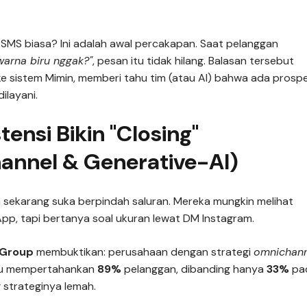
MS biasa? Ini adalah awal percakapan. Saat pelanggan
warna biru nggak?"
, pesan itu tidak hilang. Balasan tersebut
e sistem Mimin, memberi tahu tim (atau AI) bahwa ada prosp
ilayani.
tensi Bikin "Closing"
annel & Generative-AI)
sekarang suka berpindah saluran. Mereka mungkin melihat
p, tapi bertanya soal ukuran lewat DM Instagram.
 Group
membuktikan: perusahaan dengan strategi
omnichann
u mempertahankan
89%
pelanggan, dibanding hanya
33%
pa
strateginya lemah.