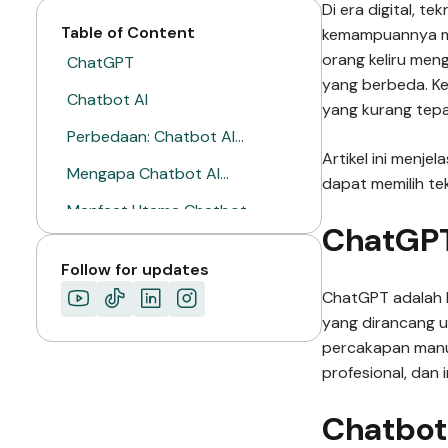
Di era digital, 
Table of Content
kemampuannya me
orang keliru men
ChatGPT
yang berbeda. Ke
Chatbot AI
yang kurang tep
Perbedaan: Chatbot AI…
Artikel ini menj
Mengapa Chatbot AI…
dapat memilih te
Manfaat Utama Chatbot…
ChatGP
Layanan Cepat dan…
Follow for updates
Efisiensi Operasional dengan…
ChatGPT adalah 
Penghematan Biaya dengan…
yang dirancang u
percakapan manus
Contoh Kasus
profesional, dan 
Chatbot AI untuk…
Chatbot
TENTANG MIMIN