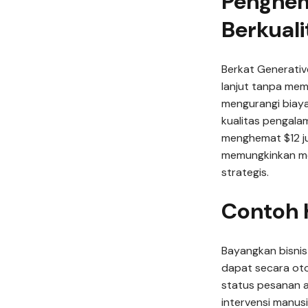
Penghem
Berkuali
Berkat Generativ
lanjut tanpa mem
mengurangi biay
kualitas pengala
menghemat $12 ju
memungkinkan me
strategis.
Contoh 
Bayangkan bisnis
dapat secara ot
status pesanan 
intervensi manusi