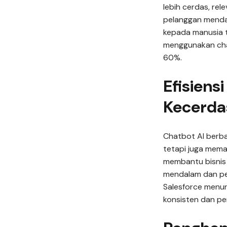
lebih cerdas, rel
pelanggan menda
kepada manusia t
menggunakan cha
60%.
Efisiens
Kecerda
Chatbot AI berba
tetapi juga mema
membantu bisnis 
mendalam dan per
Salesforce menu
konsisten dan pe