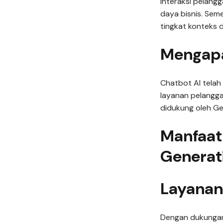
interaksi pelan
daya bisnis. Se
tingkat konteks d
Mengapa 
Chatbot AI telah 
layanan pelanggan
didukung oleh Ge
Manfaat
Generati
Layanan
Dengan dukungan