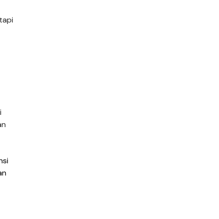
tapi
i
an
nsi
an