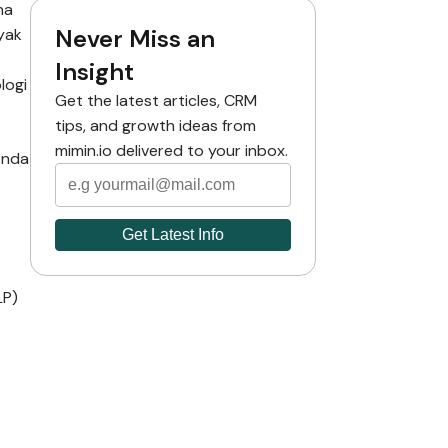
na
Never Miss an
yak
Insight
logi
Get the latest articles, CRM
tips, and growth ideas from
mimin.io delivered to your inbox.
Anda
LP)