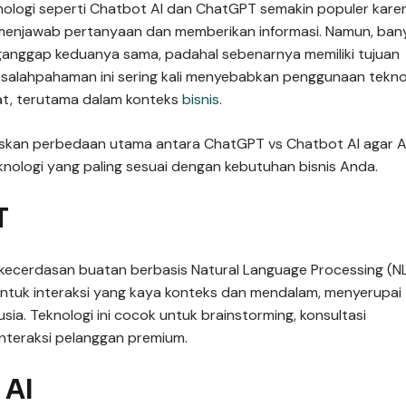
teknologi seperti Chatbot AI dan ChatGPT semakin populer kare
njawab pertanyaan dan memberikan informasi. Namun, ban
ganggap keduanya sama, padahal sebenarnya memiliki tujuan
salahpahaman ini sering kali menyebabkan penggunaan tekno
at, terutama dalam konteks
bisnis
.
elaskan perbedaan utama antara ChatGPT vs Chatbot AI agar 
knologi yang paling sesuai dengan kebutuhan bisnis Anda.
T
kecerdasan buatan berbasis Natural Language Processing (N
ntuk interaksi yang kaya konteks dan mendalam, menyerupai
ia. Teknologi ini cocok untuk brainstorming, konsultasi
interaksi pelanggan premium.
 AI