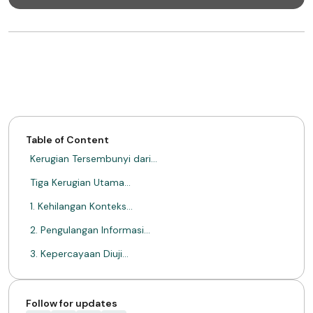
Table of Content
Kerugian Tersembunyi dari…
Tiga Kerugian Utama…
1. Kehilangan Konteks…
2. Pengulangan Informasi…
3. Kepercayaan Diuji…
Menghubungkan Otomatisasi dan…
Pelayanan yang Baik…
Follow for updates