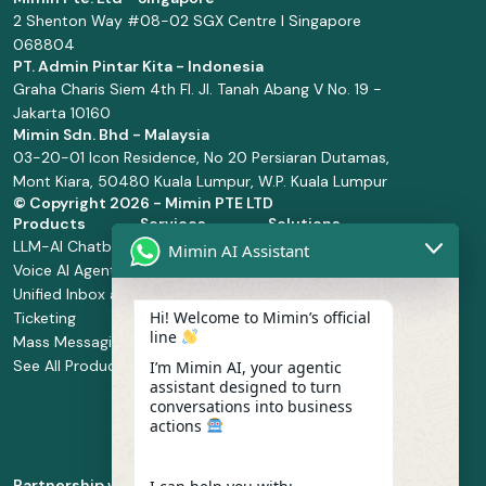
2 Shenton Way #08-02 SGX Centre I Singapore
068804
PT. Admin Pintar Kita - Indonesia
Graha Charis Siem 4th Fl. Jl. Tanah Abang V No. 19 -
Jakarta 10160
Mimin Sdn. Bhd - Malaysia
03-20-01 Icon Residence, No 20 Persiaran Dutamas,
Mont Kiara, 50480 Kuala Lumpur, W.P. Kuala Lumpur
© Copyright
2026 - Mimin PTE LTD
Products
Services
Solutions
LLM-AI Chatbot
Solution Design
Retail and
Mimin AI Assistant
Voice AI Agents
and
Supermarket
Unified Inbox and
Configuration
Financial Services
Hi! Welcome to Mimin’s official
Ticketing
Manage Service
Health and
line
Mass Messaging
Integration
Pharmacy
See All Products
Service
Food and
I’m Mimin AI, your agentic
assistant designed to turn
Implementation
Beverage
conversations into business
Whatsapp
actions
Business Platform
Enablement
Partnership with