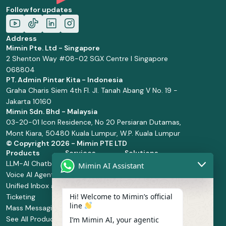
Follow for updates
Address
Mimin Pte. Ltd - Singapore
2 Shenton Way #08-02 SGX Centre I Singapore
068804
PT. Admin Pintar Kita - Indonesia
Graha Charis Siem 4th Fl. Jl. Tanah Abang V No. 19 -
Jakarta 10160
Mimin Sdn. Bhd - Malaysia
03-20-01 Icon Residence, No 20 Persiaran Dutamas,
Mont Kiara, 50480 Kuala Lumpur, W.P. Kuala Lumpur
© Copyright
2026 - Mimin PTE LTD
Products
Services
Solutions
LLM-AI Chatbot
Solution Design
Retail and
Mimin AI Assistant
Voice AI Agents
and
Supermarket
Unified Inbox and
Configuration
Financial Services
Hi! Welcome to Mimin’s official
Ticketing
Manage Service
Health and
line
Mass Messaging
Integration
Pharmacy
See All Products
Service
Food and
I’m Mimin AI, your agentic