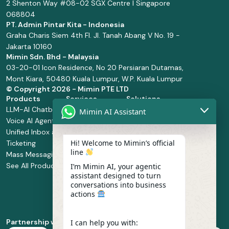
2 Shenton Way #08-02 SGX Centre I Singapore
068804
PT. Admin Pintar Kita - Indonesia
Graha Charis Siem 4th Fl. Jl. Tanah Abang V No. 19 -
Jakarta 10160
Mimin Sdn. Bhd - Malaysia
03-20-01 Icon Residence, No 20 Persiaran Dutamas,
Mont Kiara, 50480 Kuala Lumpur, W.P. Kuala Lumpur
© Copyright
2026 - Mimin PTE LTD
Products
Services
Solutions
LLM-AI Chatbot
Solution Design
Retail and
Mimin AI Assistant
Voice AI Agents
and
Supermarket
Unified Inbox and
Configuration
Financial Services
Hi! Welcome to Mimin’s official
Ticketing
Manage Service
Health and
line
Mass Messaging
Integration
Pharmacy
See All Products
Service
Food and
I’m Mimin AI, your agentic
assistant designed to turn
Implementation
Beverage
conversations into business
Whatsapp
actions
Business Platform
Enablement
Partnership with
I can help you with: