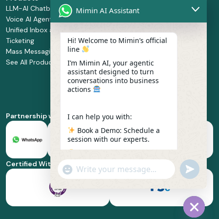
LLM-AI Chatbot
Solution Design
Retail and
Mimin AI Assistant
Voice AI Agents
and
Supermarket
Unified Inbox and
Configuration
Financial Services
Hi! Welcome to Mimin’s official
Ticketing
Manage Service
Health and
line
Mass Messaging
Integration
Pharmacy
See All Products
Service
Food and
I’m Mimin AI, your agentic
assistant designed to turn
Implementation
Beverage
conversations into business
Whatsapp
actions
Business Platform
Enablement
Partnership with
I can help you with:
Book a Demo: Schedule a
session with our experts.
Pricing & Plans: Find the
best fit for your business
Certified With
"+chaty_settings.lang.emoji_picker+"
undefined
scale.
WhatsApp
Message
Feature Deep-dive: Explore
everything from Omnichannel
to Voice AI.