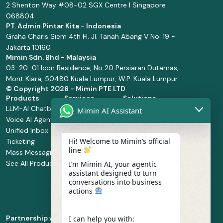
2 Shenton Way #08-02 SGX Centre I Singapore
068804
PT. Admin Pintar Kita - Indonesia
Graha Charis Siem 4th Fl. Jl. Tanah Abang V No. 19 -
Jakarta 10160
Mimin Sdn. Bhd - Malaysia
03-20-01 Icon Residence, No 20 Persiaran Dutamas,
Mont Kiara, 50480 Kuala Lumpur, W.P. Kuala Lumpur
© Copyright
2026 - Mimin PTE LTD
Products
Services
Solutions
LLM-AI Chatbot
Solution Design
Retail and
Mimin AI Assistant
Voice AI Agents
and
Supermarket
Unified Inbox and
Configuration
Financial Services
Hi! Welcome to Mimin’s official
Ticketing
Manage Service
Health and
line
Mass Messaging
Integration
Pharmacy
See All Products
Service
Food and
I’m Mimin AI, your agentic
assistant designed to turn
Implementation
Beverage
conversations into business
Whatsapp
actions
Business Platform
Enablement
Partnership with
I can help you with: