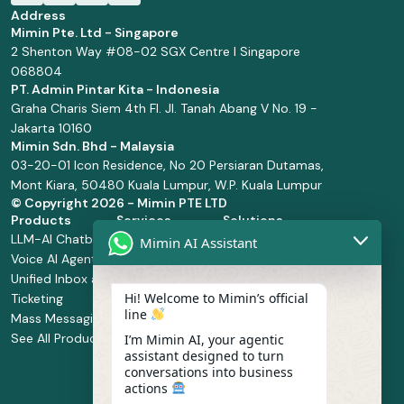
Address
Mimin Pte. Ltd - Singapore
2 Shenton Way #08-02 SGX Centre I Singapore
068804
PT. Admin Pintar Kita - Indonesia
Graha Charis Siem 4th Fl. Jl. Tanah Abang V No. 19 -
Jakarta 10160
Mimin Sdn. Bhd - Malaysia
03-20-01 Icon Residence, No 20 Persiaran Dutamas,
Mont Kiara, 50480 Kuala Lumpur, W.P. Kuala Lumpur
© Copyright
2026 - Mimin PTE LTD
Products
Services
Solutions
LLM-AI Chatbot
Solution Design
Retail and
Mimin AI Assistant
Voice AI Agents
and
Supermarket
Unified Inbox and
Configuration
Financial Services
Hi! Welcome to Mimin’s official
Ticketing
Manage Service
Health and
line
Mass Messaging
Integration
Pharmacy
See All Products
Service
Food and
I’m Mimin AI, your agentic
assistant designed to turn
Implementation
Beverage
conversations into business
Whatsapp
actions
Business Platform