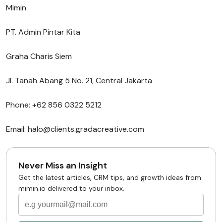
Mimin
PT. Admin Pintar Kita
Graha Charis Siem
Jl. Tanah Abang 5 No. 21, Central Jakarta
Phone: +62 856 0322 5212
Email: halo@clients.gradacreative.com
Never Miss an Insight
Get the latest articles, CRM tips, and growth ideas from
mimin.io delivered to your inbox.