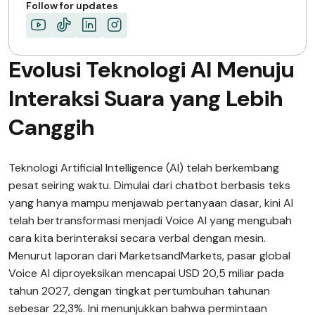
4. Pastikan Proses…
Follow for updates
5. Pantau dan…
Saatnya Bisnis Anda…
Evolusi Teknologi AI Menuju
TENTANG MIMIN
Interaksi Suara yang Lebih
Canggih
Teknologi Artificial Intelligence (AI) telah berkembang
pesat seiring waktu. Dimulai dari chatbot berbasis teks
yang hanya mampu menjawab pertanyaan dasar, kini AI
telah bertransformasi menjadi Voice AI yang mengubah
cara kita berinteraksi secara verbal dengan mesin.
Menurut laporan dari MarketsandMarkets, pasar global
Voice AI diproyeksikan mencapai USD 20,5 miliar pada
tahun 2027, dengan tingkat pertumbuhan tahunan
sebesar 22,3%. Ini menunjukkan bahwa permintaan