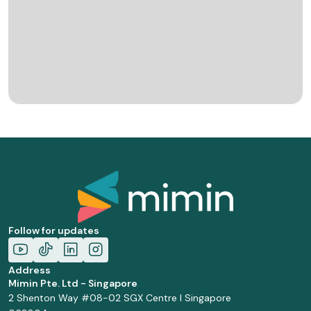
Follow for updates
Address
Mimin Pte. Ltd - Singapore
2 Shenton Way #08-02 SGX Centre I Singapore