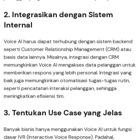
2. Integrasikan dengan Sistem
Internal
Voice AI harus dapat terhubung dengan sistem backend
seperti Customer Relationship Management (CRM) atau
basis data lainnya. Misalnya, integrasi dengan CRM
memungkinkan Voice AI mengakses data pelanggan untuk
memberikan respons yang lebih personal. Integrasi yang
baik juga memungkinkan otomatisasi tugas-tugas rutin,
seperti pencatatan interaksi pelanggan, sehingga
meningkatkan efisiensi tim.
3. Tentukan Use Case yang Jelas
Banyak bisnis hanya menggunakan Voice AI untuk fungsi
dasar IVR (Interactive Voice Response). Padahal,