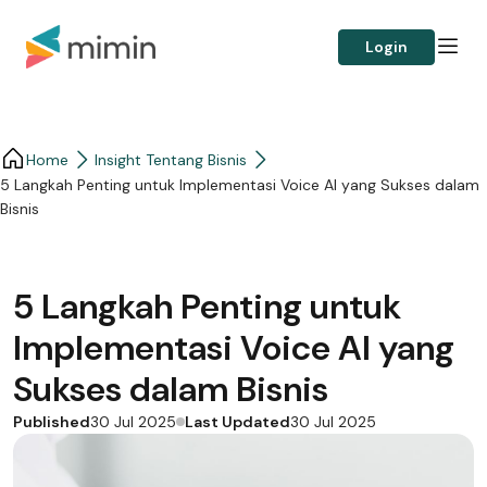
Login
Home
Insight Tentang Bisnis
5 Langkah Penting untuk Implementasi Voice AI yang Sukses dalam
Bisnis
5 Langkah Penting untuk
Implementasi Voice AI yang
Sukses dalam Bisnis
Published
Last Updated
30 Jul 2025
30 Jul 2025