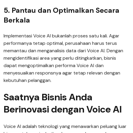
5. Pantau dan Optimalkan Secara
Berkala
Implementasi Voice AI bukanlah proses satu kali. Agar
performanya tetap optimal, perusahaan harus terus
memantau dan menganalisis data dari Voice AI. Dengan
mengidentifikasi area yang perlu ditingkatkan, bisnis
dapat mengoptimalkan performa Voice AI dan
menyesuaikan responsnya agar tetap relevan dengan
kebutuhan pelanggan.
Saatnya Bisnis Anda
Berinovasi dengan Voice AI
Voice AI adalah teknologi yang menawarkan peluang luar