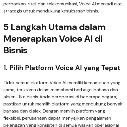
perbankan, ritel, dan telekomunikasi, Voice AI menjadi alat
strategis untuk mendukung kesuksesan bisnis.
5 Langkah Utama dalam
Menerapkan Voice AI di
Bisnis
1. Pilih Platform Voice AI yang Tepat
Tidak semua platform Voice AI memiliki kemampuan yang
sama, terutama dalam memahami berbagai bahasa dan
aksen. Jika bisnis Anda beroperasi di beberapa negara,
pastikan untuk memilih platform yang mendukung banyak
bahasa dan dialek. Dengan memilih platform yang
fleksibel, perusahaan dapat menyajikan pengalaman
pelanggan yang konsisten di semua wilayah operasional.