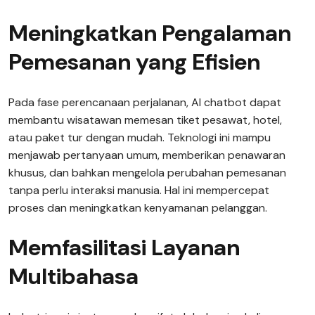
Meningkatkan Pengalaman
Pemesanan yang Efisien
Pada fase perencanaan perjalanan, AI chatbot dapat
membantu wisatawan memesan tiket pesawat, hotel,
atau paket tur dengan mudah. Teknologi ini mampu
menjawab pertanyaan umum, memberikan penawaran
khusus, dan bahkan mengelola perubahan pemesanan
tanpa perlu interaksi manusia. Hal ini mempercepat
proses dan meningkatkan kenyamanan pelanggan.
Memfasilitasi Layanan
Multibahasa