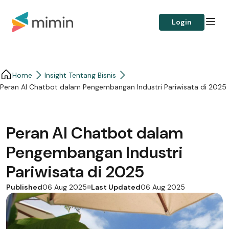
Login
Home
Insight Tentang Bisnis
Peran AI Chatbot dalam Pengembangan Industri Pariwisata di 2025
Peran AI Chatbot dalam
Pengembangan Industri
Pariwisata di 2025
Published
Last Updated
06 Aug 2025
06 Aug 2025