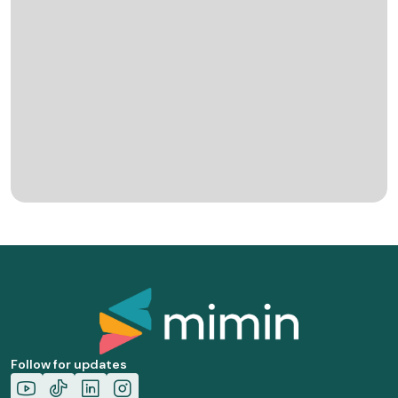
Follow for updates