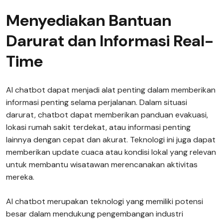
Menyediakan Bantuan
Darurat dan Informasi Real-
Time
AI chatbot dapat menjadi alat penting dalam memberikan
informasi penting selama perjalanan. Dalam situasi
darurat, chatbot dapat memberikan panduan evakuasi,
lokasi rumah sakit terdekat, atau informasi penting
lainnya dengan cepat dan akurat. Teknologi ini juga dapat
memberikan update cuaca atau kondisi lokal yang relevan
untuk membantu wisatawan merencanakan aktivitas
mereka.
AI chatbot merupakan teknologi yang memiliki potensi
besar dalam mendukung pengembangan industri