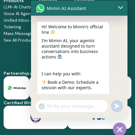
Products
Services
Solutions
LLM-AI Chatbot
Solution Design
Retail and
Mimin AI Assistant
Voice AI Agents
and
Supermarket
Unified Inbox and
Configuration
Financial Services
Hi! Welcome to Mimin’s official
Ticketing
Manage Service
Health and
line
Mass Messaging
Integration
Pharmacy
See All Products
Service
Food and
I’m Mimin AI, your agentic
assistant designed to turn
Implementation
Beverage
conversations into business
Whatsapp
actions
Business Platform
Enablement
Partnership with
I can help you with:
Book a Demo: Schedule a
session with our experts.
Pricing & Plans: Find the
best fit for your business
Certified With
"+chaty_settings.lang.emoji_picker+"
undefined
scale.
WhatsApp
Message
Feature Deep-dive: Explore
everything from Omnichannel
to Voice AI.