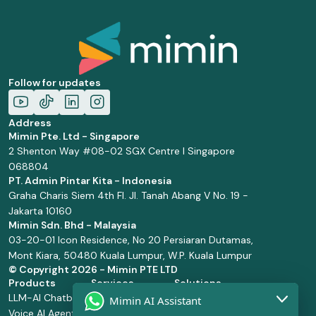
Follow for updates
Address
Mimin Pte. Ltd - Singapore
2 Shenton Way #08-02 SGX Centre I Singapore
068804
PT. Admin Pintar Kita - Indonesia
Graha Charis Siem 4th Fl. Jl. Tanah Abang V No. 19 -
Jakarta 10160
Mimin Sdn. Bhd - Malaysia
03-20-01 Icon Residence, No 20 Persiaran Dutamas,
Mont Kiara, 50480 Kuala Lumpur, W.P. Kuala Lumpur
© Copyright
2026 - Mimin PTE LTD
Products
Services
Solutions
LLM-AI Chatbot
Solution Design
Retail and
Mimin AI Assistant
Voice AI Agents
and
Supermarket