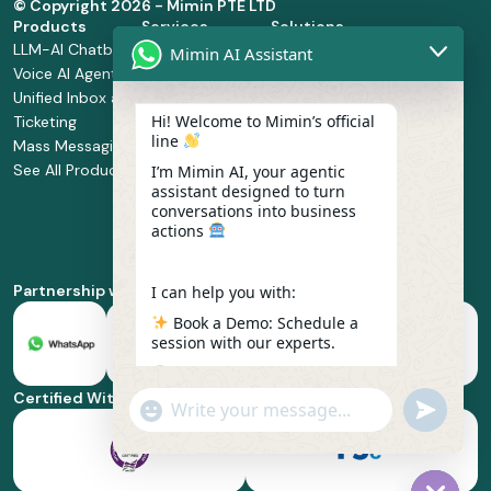
© Copyright
2026 - Mimin PTE LTD
Products
Services
Solutions
LLM-AI Chatbot
Solution Design
Retail and
Mimin AI Assistant
Voice AI Agents
and
Supermarket
Unified Inbox and
Configuration
Financial Services
Hi! Welcome to Mimin’s official
Ticketing
Manage Service
Health and
line
Mass Messaging
Integration
Pharmacy
See All Products
Service
Food and
I’m Mimin AI, your agentic
assistant designed to turn
Implementation
Beverage
conversations into business
Whatsapp
actions
Business Platform
Enablement
Partnership with
I can help you with:
Book a Demo: Schedule a
session with our experts.
Pricing & Plans: Find the
best fit for your business
Certified With
"+chaty_settings.lang.emoji_picker+"
undefined
scale.
WhatsApp
Message
Feature Deep-dive: Explore
everything from Omnichannel
to Voice AI.