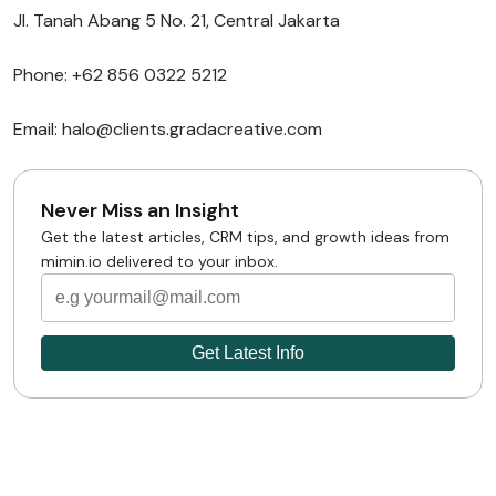
Jl. Tanah Abang 5 No. 21, Central Jakarta
Phone: +62 856 0322 5212
Email: halo@clients.gradacreative.com
Never Miss an Insight
Get the latest articles, CRM tips, and growth ideas from
mimin.io delivered to your inbox.