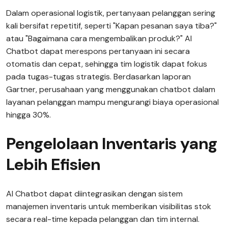
Dalam operasional logistik, pertanyaan pelanggan sering
kali bersifat repetitif, seperti "Kapan pesanan saya tiba?"
atau "Bagaimana cara mengembalikan produk?" AI
Chatbot dapat merespons pertanyaan ini secara
otomatis dan cepat, sehingga tim logistik dapat fokus
pada tugas-tugas strategis. Berdasarkan laporan
Gartner, perusahaan yang menggunakan chatbot dalam
layanan pelanggan mampu mengurangi biaya operasional
hingga 30%.
Pengelolaan Inventaris yang
Lebih Efisien
AI Chatbot dapat diintegrasikan dengan sistem
manajemen inventaris untuk memberikan visibilitas stok
secara real-time kepada pelanggan dan tim internal.