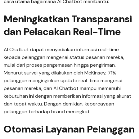
cara utama bagaimana AI Chatbot membantu:
Meningkatkan Transparansi
dan Pelacakan Real-Time
AI Chatbot dapat menyediakan informasi real-time
kepada pelanggan mengenai status pesanan mereka,
mulai dari proses pengemasan hingga pengiriman.
Menurut survei yang dilakukan oleh McKinsey, 71%
pelanggan menginginkan update real-time mengenai
pesanan mereka, dan AI Chatbot mampu memenuhi
kebutuhan ini dengan memberikan informasi yang akurat
dan tepat waktu. Dengan demikian, kepercayaan
pelanggan terhadap brand meningkat.
Otomasi Layanan Pelanggan