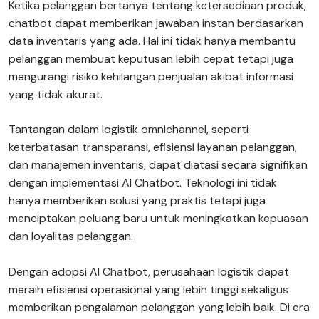
Ketika pelanggan bertanya tentang ketersediaan produk,
chatbot dapat memberikan jawaban instan berdasarkan
data inventaris yang ada. Hal ini tidak hanya membantu
pelanggan membuat keputusan lebih cepat tetapi juga
mengurangi risiko kehilangan penjualan akibat informasi
yang tidak akurat.
Tantangan dalam logistik omnichannel, seperti
keterbatasan transparansi, efisiensi layanan pelanggan,
dan manajemen inventaris, dapat diatasi secara signifikan
dengan implementasi AI Chatbot. Teknologi ini tidak
hanya memberikan solusi yang praktis tetapi juga
menciptakan peluang baru untuk meningkatkan kepuasan
dan loyalitas pelanggan.
Dengan adopsi AI Chatbot, perusahaan logistik dapat
meraih efisiensi operasional yang lebih tinggi sekaligus
memberikan pengalaman pelanggan yang lebih baik. Di era