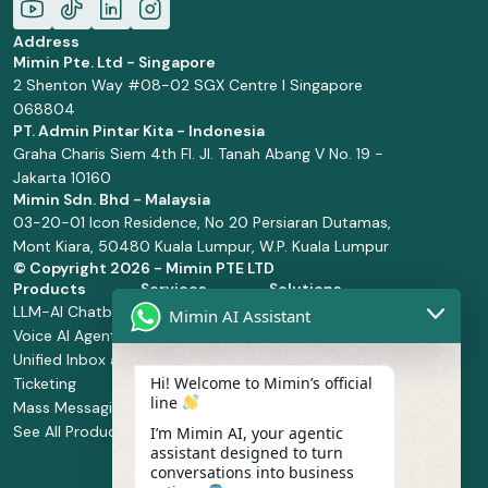
Address
Mimin Pte. Ltd - Singapore
2 Shenton Way #08-02 SGX Centre I Singapore
068804
PT. Admin Pintar Kita - Indonesia
Graha Charis Siem 4th Fl. Jl. Tanah Abang V No. 19 -
Jakarta 10160
Mimin Sdn. Bhd - Malaysia
03-20-01 Icon Residence, No 20 Persiaran Dutamas,
Mont Kiara, 50480 Kuala Lumpur, W.P. Kuala Lumpur
© Copyright
2026 - Mimin PTE LTD
Products
Services
Solutions
LLM-AI Chatbot
Solution Design
Retail and
Mimin AI Assistant
Voice AI Agents
and
Supermarket
Unified Inbox and
Configuration
Financial Services
Hi! Welcome to Mimin’s official
Ticketing
Manage Service
Health and
line
Mass Messaging
Integration
Pharmacy
See All Products
Service
Food and
I’m Mimin AI, your agentic
assistant designed to turn
Implementation
Beverage
conversations into business
Whatsapp