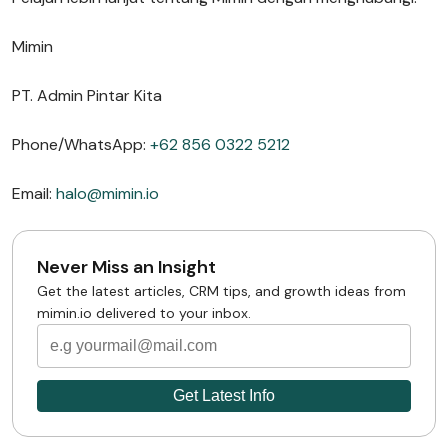
Mimin
PT. Admin Pintar Kita
Phone/WhatsApp:
+62 856 0322 5212
Email:
halo@mimin.io
Never Miss an Insight
Get the latest articles, CRM tips, and growth ideas from
mimin.io delivered to your inbox.