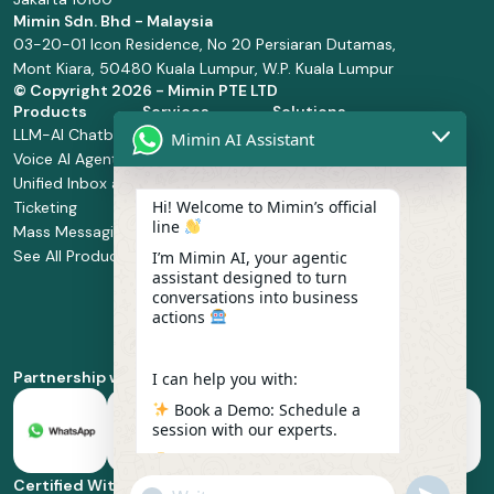
Mimin Sdn. Bhd - Malaysia
03-20-01 Icon Residence, No 20 Persiaran Dutamas,
Mont Kiara, 50480 Kuala Lumpur, W.P. Kuala Lumpur
© Copyright
2026 - Mimin PTE LTD
Products
Services
Solutions
LLM-AI Chatbot
Solution Design
Retail and
Mimin AI Assistant
Voice AI Agents
and
Supermarket
Unified Inbox and
Configuration
Financial Services
Hi! Welcome to Mimin’s official
Ticketing
Manage Service
Health and
line
Mass Messaging
Integration
Pharmacy
See All Products
Service
Food and
I’m Mimin AI, your agentic
assistant designed to turn
Implementation
Beverage
conversations into business
Whatsapp
actions
Business Platform
Enablement
Partnership with
I can help you with:
Book a Demo: Schedule a
session with our experts.
Pricing & Plans: Find the
best fit for your business
Certified With
"+chaty_settings.lang.emoji_picker+"
undefined