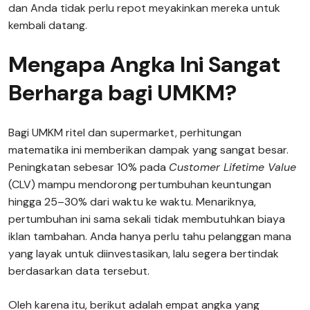
dan Anda tidak perlu repot meyakinkan mereka untuk
kembali datang.
Mengapa Angka Ini Sangat
Berharga bagi UMKM?
Bagi UMKM ritel dan supermarket, perhitungan
matematika ini memberikan dampak yang sangat besar.
Peningkatan sebesar 10% pada
Customer Lifetime Value
(CLV) mampu mendorong pertumbuhan keuntungan
hingga 25–30% dari waktu ke waktu. Menariknya,
pertumbuhan ini sama sekali tidak membutuhkan biaya
iklan tambahan. Anda hanya perlu tahu pelanggan mana
yang layak untuk diinvestasikan, lalu segera bertindak
berdasarkan data tersebut.
Oleh karena itu, berikut adalah empat angka yang