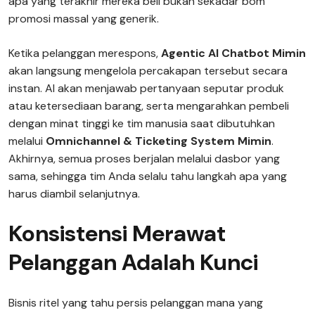
apa yang terakhir mereka beli bukan sekadar bom
promosi massal yang generik.
Ketika pelanggan merespons,
Agentic AI Chatbot Mimin
akan langsung mengelola percakapan tersebut secara
instan. AI akan menjawab pertanyaan seputar produk
atau ketersediaan barang, serta mengarahkan pembeli
dengan minat tinggi ke tim manusia saat dibutuhkan
melalui
Omnichannel & Ticketing System Mimin
.
Akhirnya, semua proses berjalan melalui dasbor yang
sama, sehingga tim Anda selalu tahu langkah apa yang
harus diambil selanjutnya.
Konsistensi Merawat
Pelanggan Adalah Kunci
Bisnis ritel yang tahu persis pelanggan mana yang