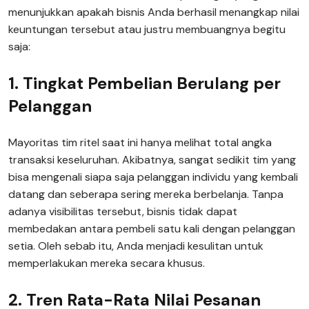
menunjukkan apakah bisnis Anda berhasil menangkap nilai
keuntungan tersebut atau justru membuangnya begitu
saja:
1. Tingkat Pembelian Berulang per
Pelanggan
Mayoritas tim ritel saat ini hanya melihat total angka
transaksi keseluruhan. Akibatnya, sangat sedikit tim yang
bisa mengenali siapa saja pelanggan individu yang kembali
datang dan seberapa sering mereka berbelanja. Tanpa
adanya visibilitas tersebut, bisnis tidak dapat
membedakan antara pembeli satu kali dengan pelanggan
setia. Oleh sebab itu, Anda menjadi kesulitan untuk
memperlakukan mereka secara khusus.
2. Tren Rata-Rata Nilai Pesanan