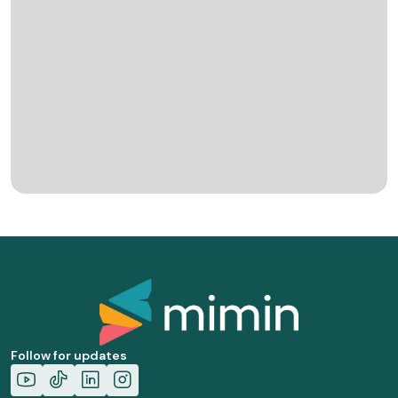
Follow for updates