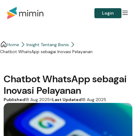
Login
Home
Insight Tentang Bisnis
Chatbot WhatsApp sebagai Inovasi Pelayanan
Chatbot WhatsApp sebagai
Inovasi Pelayanan
Published
Last Updated
18 Aug 2025
18 Aug 2025