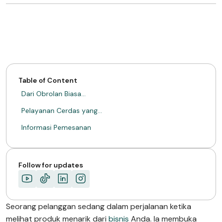
Table of Content
Dari Obrolan Biasa…
Pelayanan Cerdas yang…
Informasi Pemesanan
Follow for updates
Seorang pelanggan sedang dalam perjalanan ketika
melihat produk menarik dari
bisnis
Anda. Ia membuka