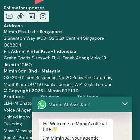
Follow for updates
Address
Mimin Pte. Ltd - Singapore
2 Shenton Way #08-02 SGX Centre I Singapore
068804
PT. Admin Pintar Kita - Indonesia
Graha Charis Siem 4th Fl. Jl. Tanah Abang V No. 19 -
Jakarta 10160
Mimin Sdn. Bhd - Malaysia
03-20-01 Icon Residence, No 20 Persiaran Dutamas,
Mont Kiara, 50480 Kuala Lumpur, W.P. Kuala Lumpur
© Copyright
2026 - Mimin PTE LTD
Products
Services
Solutions
LLM-AI Chatbot
Solution Design
Retail and
Mimin AI Assistant
Voice AI Agents
and
Supermarket
Unified Inbox and
Configuration
Financial Services
Hi! Welcome to Mimin’s official
Ticketing
Manage Service
Health and
line
Mass Messaging
Integration
Pharmacy
See All Products
Service
Food and
I’m Mimin AI, your agentic