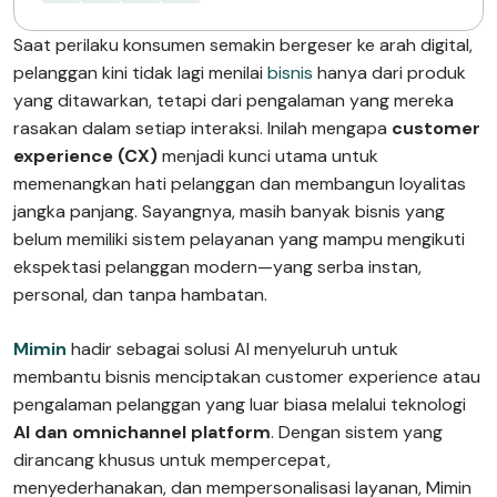
Saat perilaku konsumen semakin bergeser ke arah digital,
pelanggan kini tidak lagi menilai
bisnis
hanya dari produk
yang ditawarkan, tetapi dari pengalaman yang mereka
rasakan dalam setiap interaksi. Inilah mengapa
customer
experience (CX)
menjadi kunci utama untuk
memenangkan hati pelanggan dan membangun loyalitas
jangka panjang. Sayangnya, masih banyak bisnis yang
belum memiliki sistem pelayanan yang mampu mengikuti
ekspektasi pelanggan modern—yang serba instan,
personal, dan tanpa hambatan.
Mimin
hadir sebagai solusi AI menyeluruh untuk
membantu bisnis menciptakan customer experience atau
pengalaman pelanggan yang luar biasa melalui teknologi
AI dan omnichannel platform
. Dengan sistem yang
dirancang khusus untuk mempercepat,
menyederhanakan, dan mempersonalisasi layanan, Mimin