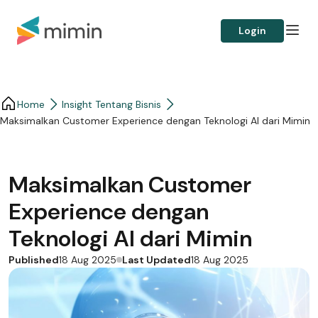
Login
Home
Insight Tentang Bisnis
Maksimalkan Customer Experience dengan Teknologi AI dari Mimin
Maksimalkan Customer
Experience dengan
Teknologi AI dari Mimin
Published
Last Updated
18 Aug 2025
18 Aug 2025