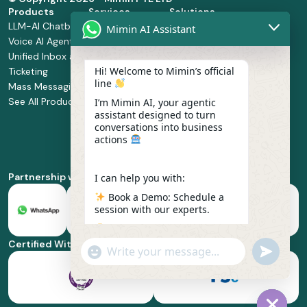
Products
Services
Solutions
LLM-AI Chatbot
Solution Design
Retail and
Mimin AI Assistant
Voice AI Agents
and
Supermarket
Unified Inbox and
Configuration
Financial Services
Hi! Welcome to Mimin’s official
Ticketing
Manage Service
Health and
line
Mass Messaging
Integration
Pharmacy
See All Products
Service
Food and
I’m Mimin AI, your agentic
assistant designed to turn
Implementation
Beverage
conversations into business
Whatsapp
actions
Business Platform
Enablement
Partnership with
I can help you with:
Book a Demo: Schedule a
session with our experts.
Pricing & Plans: Find the
best fit for your business
Certified With
"+chaty_settings.lang.emoji_picker+"
undefined
scale.
WhatsApp
Message
Feature Deep-dive: Explore
everything from Omnichannel
to Voice AI.