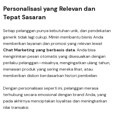
Personalisasi yang Relevan dan
Tepat Sasaran
Setiap pelanggan punya kebutuhan unik, dan pendekatan
generik tidak lagi cukup. Mimin membantu bisnis Anda
memberikan layanan dan promosi yang relevan lewat
Chat Marketing yang berbasis data
. Anda bisa
mengirimkan pesan otomatis yang disesuaikan dengan
perilaku pelanggan—misalnya, mengingatkan ulang tahun,
menawari produk yang sering mereka lihat, atau
memberikan diskon berdasarkan histori pembelian.
Dengan personalisasi seperti ini, pelanggan merasa
terhubung secara emosional dengan brand Anda, yang
pada akhirnya menciptakan loyalitas dan meningkatkan
nilai transaksi.