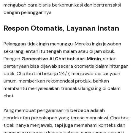
mengubah cara bisnis berkomunikasi dan bertransaksi
dengan pelanggannya.
Respon Otomatis, Layanan Instan
Pelanggan tidak ingin menunggu. Mereka ingin jawaban
sekarang, entah itu tengah malam atau di jam sibuk.
Dengan
Generative AI Chatbot dari Mimin
, setiap
pertanyaan bisa dijawab secara otomatis dalam hitungan
detik. Chatbot ini bekerja 24/7, menjawab pertanyaan
umum, memberikan rekomendasi produk, bahkan
membantu menyelesaikan transaksi langsung di dalam
chat.
Yang membuat pengalaman ini berbeda adalah
pendekatan percakapan yang terasa manusiawi. Chatbot
tidak hanya menjawab, tapi juga memahami konteks dan
menyusun respons dengan bahasa yang ramah, seperti