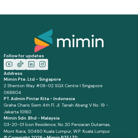
Follow for updates
Address
Mimin Pte. Ltd - Singapore
2 Shenton Way #08-02 SGX Centre I Singapore
068804
PT. Admin Pintar Kita - Indonesia
Graha Charis Siem 4th Fl. Jl. Tanah Abang V No. 19 -
Jakarta 10160
Mimin Sdn. Bhd - Malaysia
03-20-01 Icon Residence, No 20 Persiaran Dutamas,
Mont Kiara, 50480 Kuala Lumpur, W.P. Kuala Lumpur
© Copyright
2026 - Mimin PTE LTD