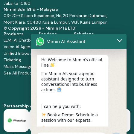
Jakarta 10160
Mimin Sdn. Bhd - Malaysia
03-20-01 Icon Residence, No 20 Persiaran Dutamas,
Mont Kiara, 50480 Kuala Lumpur, W.P. Kuala Lumpur
© Copyright
2026 - Mimin PTE LTD
Products
Services
Solutions
LLM-AI Chatbot
Solution Design
Retail and
Mimin AI Assistant
Voice AI Agents
and
Supermarket
Unified Inbox and
Configuration
Financial Services
Hi! Welcome to Mimin’s official
Ticketing
Manage Service
Health and
line
Mass Messaging
Integration
Pharmacy
See All Products
Service
Food and
I’m Mimin AI, your agentic
assistant designed to turn
Implementation
Beverage
conversations into business
Whatsapp
actions
Business Platform
Enablement
Partnership with
I can help you with:
Book a Demo: Schedule a
session with our experts.
Pricing & Plans: Find the
best fit for your business