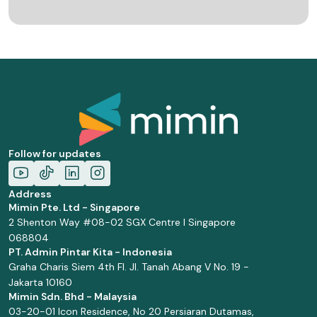
Follow for updates
Address
Mimin Pte. Ltd - Singapore
2 Shenton Way #08-02 SGX Centre I Singapore
068804
PT. Admin Pintar Kita - Indonesia
Graha Charis Siem 4th Fl. Jl. Tanah Abang V No. 19 -
Jakarta 10160
Mimin Sdn. Bhd - Malaysia
03-20-01 Icon Residence, No 20 Persiaran Dutamas,