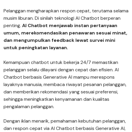
Pelanggan mengharapkan respon cepat, terutama selama
musim liburan. Di sinilah teknologi AI Chatbot berperan
penting.
AI Chatbot menjawab instan pertanyaan
umum, merekomendasikan penawaran sesuai minat,
dan mengumpulkan feedback lewat survei mini
untuk peningkatan layanan.
Kemampuan chatbot untuk bekerja 24/7 memastikan
pelanggan selalu dilayani dengan cepat dan efisien. AI
Chatbot berbasis Generative AI mampu merespons
layaknya manusia, membaca riwayat pesanan pelanggan,
dan memberikan rekomendasi yang sesuai preferensi,
sehingga meningkatkan kenyamanan dan kualitas
pengalaman pelanggan.
Dengan iklan menarik, pemahaman kebutuhan pelanggan,
dan respon cepat via AI Chatbot berbasis Generative AI,