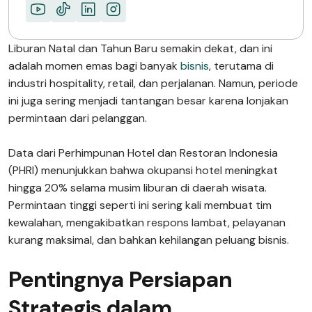
Liburan Natal dan Tahun Baru semakin dekat, dan ini
adalah momen emas bagi banyak
bisnis
, terutama di
industri hospitality, retail, dan perjalanan. Namun, periode
ini juga sering menjadi tantangan besar karena lonjakan
permintaan dari pelanggan.
Data dari Perhimpunan Hotel dan Restoran Indonesia
(PHRI) menunjukkan bahwa okupansi hotel meningkat
hingga 20% selama musim liburan di daerah wisata.
Permintaan tinggi seperti ini sering kali membuat tim
kewalahan, mengakibatkan respons lambat, pelayanan
kurang maksimal, dan bahkan kehilangan peluang bisnis.
Pentingnya Persiapan
Strategis dalam