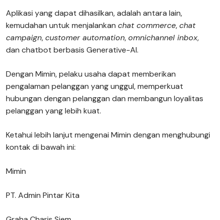
Aplikasi yang dapat dihasilkan, adalah antara lain,
kemudahan untuk menjalankan
chat commerce
,
chat
campaign
,
customer automation
,
omnichannel inbox
,
dan chatbot berbasis Generative-AI.
Dengan Mimin, pelaku usaha dapat memberikan
pengalaman pelanggan yang unggul, memperkuat
hubungan dengan pelanggan dan membangun loyalitas
pelanggan yang lebih kuat.
Ketahui lebih lanjut mengenai Mimin dengan menghubungi
kontak di bawah ini:
Mimin
PT. Admin Pintar Kita
Graha Charis Siem