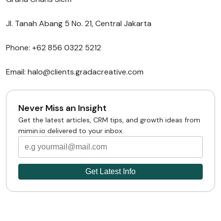
Jl. Tanah Abang 5 No. 21, Central Jakarta
Phone: +62 856 0322 5212
Email: halo@clients.gradacreative.com
Never Miss an Insight
Get the latest articles, CRM tips, and growth ideas from
mimin.io delivered to your inbox.