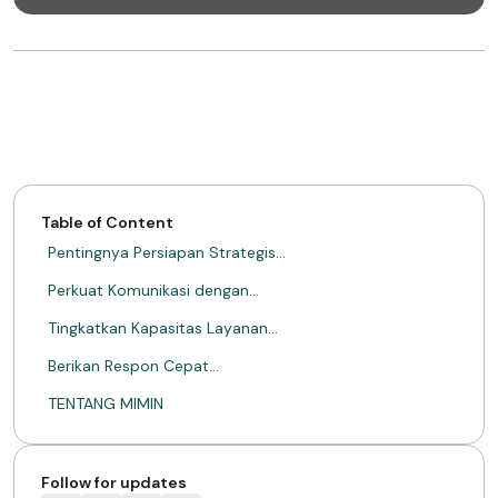
Table of Content
Pentingnya Persiapan Strategis…
Perkuat Komunikasi dengan…
Tingkatkan Kapasitas Layanan…
Berikan Respon Cepat…
TENTANG MIMIN
Follow for updates