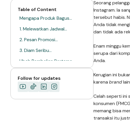
Seorang pelangga
Table of Content
Instagram. Ia sa
tersebut habis. 
Mengapa Produk Bagus…
Anda tidak mengi
1. Melewatkan Jadwal…
dan tidak ada re
2. Pesan Promosi…
Enam minggu kemu
3. Diam Seribu…
serupa dari kompe
Anda.
Ubah Pembelian Pertama…
Manfaat Nyata bagi…
Kerugian ini buk
Follow for updates
karena
brand
lai
Pembelian Pertama Membuka…
TENTANG MIMIN
Celah seperti in
konsumen (FMCG) 
memang bisa men
transaksi itu just