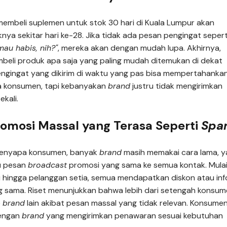
embeli suplemen untuk stok 30 hari di Kuala Lumpur akan
nya sekitar hari ke-28. Jika tidak ada pesan pengingat sepert
au habis, nih?"
, mereka akan dengan mudah lupa. Akhirnya,
eli produk apa saja yang paling mudah ditemukan di dekat
ngingat yang dikirim di waktu yang pas bisa mempertahanka
ja konsumen, tapi kebanyakan
brand
justru tidak mengirimkan
kali.
romosi Massal yang Terasa Seperti
Spa
enyapa konsumen, banyak
brand
masih memakai cara lama, y
u pesan
broadcast
promosi yang sama ke semua kontak. Mula
u hingga pelanggan setia, semua mendapatkan diskon atau inf
 sama. Riset menunjukkan bahwa lebih dari setengah konsu
e
brand
lain akibat pesan massal yang tidak relevan. Konsume
dengan
brand
yang mengirimkan penawaran sesuai kebutuhan