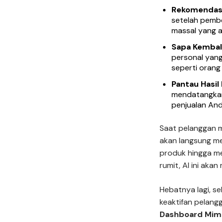
Rekomendasi
setelah pembe
massal yang a
Sapa Kembal
personal yan
seperti orang 
Pantau Hasil
mendatangkan
penjualan And
Saat pelanggan 
akan langsung m
produk hingga m
rumit, AI ini aka
Hebatnya lagi, se
keaktifan pelang
Dashboard Mim