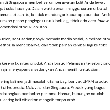
n di Singapura membeli serum perawatan kulit Anda lewat
ngat suka hasilnya. Dalam waktu enam minggu, serum di botol
Namun setelah itu, ia tidak mendengar kabar apa pun dari Anda
rimkan pesan pengingat untuk beli lagi, tidak ada
chat follow
komendasi produk lanjutan.
dian, saat sedang asyik bermain media sosial, ia melihat pr
titor. Ia mencobanya, dan tidak pernah kembali lagi ke toko
an karena kualitas produk Anda buruk. Pelanggan tersebut pin
n rajin menyapanya, sedangkan Anda memilih untuk diam.
i sering kali menjadi masalah utama bagi banyak UMKM produk
di Indonesia, Malaysia, dan Singapura. Produk yang bagus
datangkan pembelian pertama. Namun, hubungan setelah
ru sering kali dibiarkan mengalir tanpa arah.