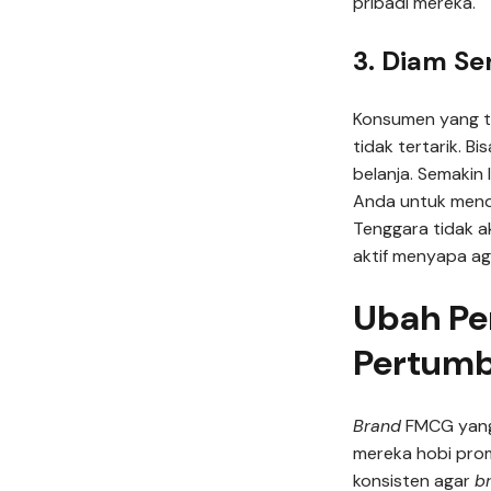
pribadi mereka.
3. Diam Se
Konsumen yang ti
tidak tertarik. B
belanja. Semaki
Anda untuk mend
Tenggara tidak 
aktif menyapa aga
Ubah Pe
Pertumb
Brand
FMCG yang
mereka hobi pro
konsisten agar
b