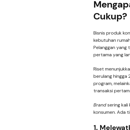
Mengapa
Cukup?
Bisnis produk ko
kebutuhan rumah 
Pelanggan yang t
pertama yang la
Riset menunjukk
berulang hingga 
program, melaink
transaksi pertama
Brand
sering kal
konsumen. Ada ti
1. Melewa