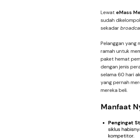
Lewat
eMass Me
sudah dikelompo
sekadar
broadca
Pelanggan yang m
ramah untuk mem
paket hemat pem
dengan jenis per
selama 60 hari a
yang pernah mer
mereka beli.
Manfaat Ny
Pengingat St
siklus habis
kompetitor.