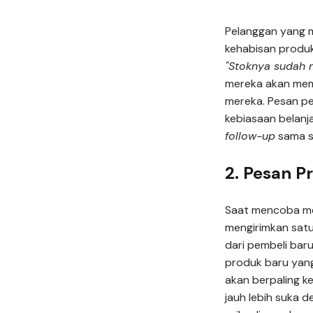
Pelanggan yang m
kehabisan produk
"Stoknya sudah m
mereka akan memb
mereka. Pesan pe
kebiasaan belan
follow-up
sama se
2. Pesan P
Saat mencoba m
mengirimkan sat
dari pembeli bar
produk baru yang
akan berpaling k
jauh lebih suka 