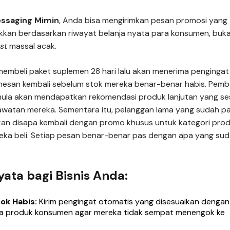
ssaging Mimin
, Anda bisa mengirimkan pesan promosi yang
kkan berdasarkan riwayat belanja nyata para konsumen, buk
st
massal acak.
embeli paket suplemen 28 hari lalu akan menerima pengingat
esan kembali sebelum stok mereka benar-benar habis. Pembe
ula akan mendapatkan rekomendasi produk lanjutan yang se
awatan mereka. Sementara itu, pelanggan lama yang sudah pa
kan disapa kembali dengan promo khusus untuk kategori pro
eka beli. Setiap pesan benar-benar pas dengan apa yang su
ata bagi Bisnis Anda:
ok Habis:
Kirim pengingat otomatis yang disesuaikan dengan
nya produk konsumen agar mereka tidak sempat menengok ke