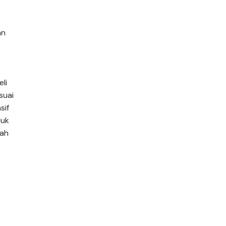
an
li
suai
sif
duk
dah