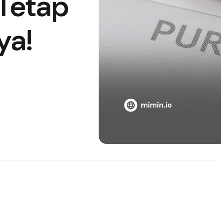
Tetap
ya!