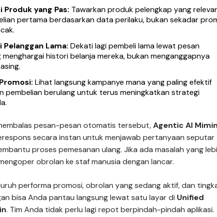
 Produk yang Pas:
Tawarkan produk pelengkap yang releva
lian pertama berdasarkan data perilaku, bukan sekadar pro
cak.
i Pelanggan Lama:
Dekati lagi pembeli lama lewat pesan
g menghargai histori belanja mereka, bukan menganggapnya
asing.
 Promosi:
Lihat langsung kampanye mana yang paling efektif
 pembelian berulang untuk terus meningkatkan strategi
a.
membalas pesan-pesan otomatis tersebut,
Agentic AI Mimi
erespons secara instan untuk menjawab pertanyaan seputar
embantu proses pemesanan ulang. Jika ada masalah yang leb
n mengoper obrolan ke staf manusia dengan lancar.
luruh performa promosi, obrolan yang sedang aktif, dan tingk
gan bisa Anda pantau langsung lewat satu layar di
Unified
in
. Tim Anda tidak perlu lagi repot berpindah-pindah aplikasi.