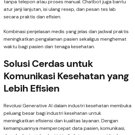
tanpa telepon atau proses manual. Chatbot juga bantu
atur janji lanjutan, isi ulang resep, dan pesan tes lab
secara praktis dan efisien.
Kombinasi penjelasan medis yang jelas dan jadwal praktis
meningkatkan pengalaman pasien sekaligus menghemat
waktu bagi pasien dan tenaga kesehatan.
Solusi Cerdas untuk
Komunikasi Kesehatan yang
Lebih Efisien
Revolusi Generative AI dalam industri kesehatan membuka
peluang besar bagi industri kesehatan untuk
meningkatkan efisiensi dan kualitas layanan. Dengan
kemampuannya mempercepat data pasien, komunikasi,