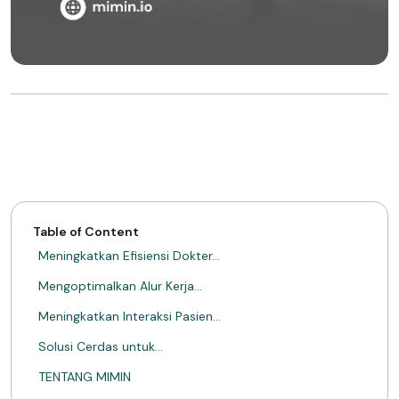
Table of Content
Meningkatkan Efisiensi Dokter…
Mengoptimalkan Alur Kerja…
Meningkatkan Interaksi Pasien…
Solusi Cerdas untuk…
TENTANG MIMIN