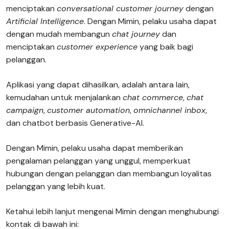
menciptakan
conversational customer journey
dengan
Artificial Intelligence
. Dengan Mimin, pelaku usaha dapat
dengan mudah membangun
chat journey
dan
menciptakan
customer experience
yang baik bagi
pelanggan.
Aplikasi yang dapat dihasilkan, adalah antara lain,
kemudahan untuk menjalankan
chat commerce
,
chat
campaign
,
customer automation
,
omnichannel inbox
,
dan chatbot berbasis Generative-AI.
Dengan Mimin, pelaku usaha dapat memberikan
pengalaman pelanggan yang unggul, memperkuat
hubungan dengan pelanggan dan membangun loyalitas
pelanggan yang lebih kuat.
Ketahui lebih lanjut mengenai Mimin dengan menghubungi
kontak di bawah ini: