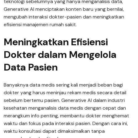
teknologi sebelumnya yang hanya menganalisis data,
Generative AI menciptakan konten baru yang bernilai,
mengubah interaksi dokter-pasien dan meningkatkan
efisiensi manajemen rumah sakit.
Meningkatkan Efisiensi
Dokter dalam Mengelola
Data Pasien
Banyaknya data medis sering kali menjadi beban bagi
dokter yang harus meninjau rekam medis secara detail
sebelum bertemu pasien. Generative AI dalam industri
kesehatan menganalisis data medis dengan cepat dan
merangkum info penting, membantu dokter menghemat
waktu dan fokus pada interaksi pasien. Dengan cara ini,
waktu konsultasi dapat dimaksimalkan tanpa