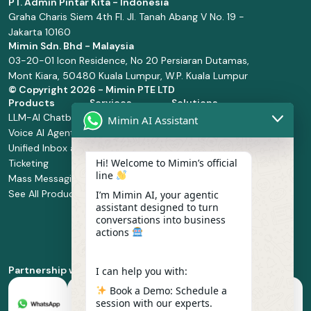
PT. Admin Pintar Kita - Indonesia
Graha Charis Siem 4th Fl. Jl. Tanah Abang V No. 19 -
Jakarta 10160
Mimin Sdn. Bhd - Malaysia
03-20-01 Icon Residence, No 20 Persiaran Dutamas,
Mont Kiara, 50480 Kuala Lumpur, W.P. Kuala Lumpur
© Copyright
2026 - Mimin PTE LTD
Products
Services
Solutions
LLM-AI Chatbot
Solution Design
Retail and
Mimin AI Assistant
Voice AI Agents
and
Supermarket
Unified Inbox and
Configuration
Financial Services
Hi! Welcome to Mimin’s official
Ticketing
Manage Service
Health and
line
Mass Messaging
Integration
Pharmacy
See All Products
Service
Food and
I’m Mimin AI, your agentic
assistant designed to turn
Implementation
Beverage
conversations into business
Whatsapp
actions
Business Platform
Enablement
Partnership with
I can help you with:
Book a Demo: Schedule a
session with our experts.