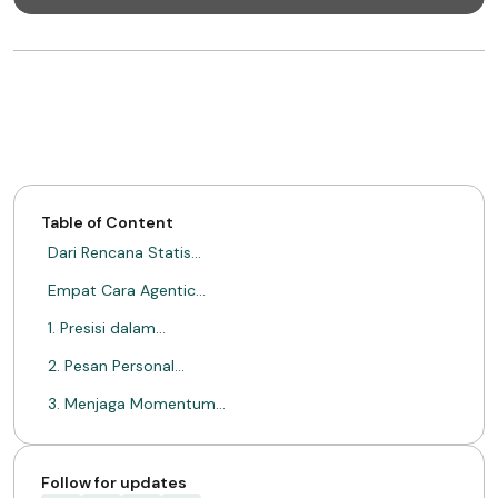
Table of Content
Dari Rencana Statis…
Empat Cara Agentic…
1. Presisi dalam…
2. Pesan Personal…
3. Menjaga Momentum…
4. Penyesuaian Berbasis…
Mengapa Saat Ini?
Follow for updates