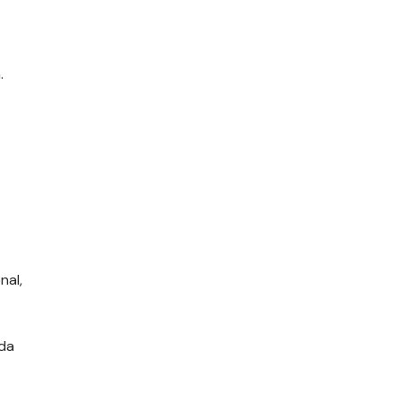
.
nal,
da