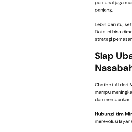
personal juga me
panjang.
Lebih dari itu, 
Data ini bisa di
strategi pemasar
Siap Ub
Nasaba
Chatbot AI dari
mampu meningkat
dan memberikan p
Hubungi tim M
merevolusi layan