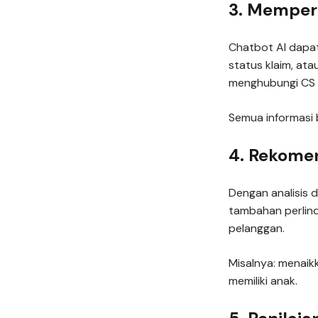
3. Memperm
Chatbot AI dapat
status klaim, at
menghubungi CS 
Semua informasi b
4. Rekomen
Dengan analisis
tambahan perlind
pelanggan.
Misalnya: menaik
memiliki anak.