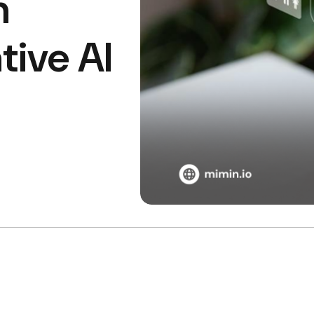
n
ive AI