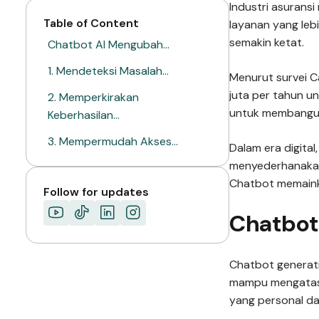
Industri asurans
Table of Content
layanan yang lebi
semakin ketat.
Chatbot AI Mengubah…
1. Mendeteksi Masalah…
Menurut survei Ca
juta per tahun un
2. Memperkirakan
untuk membangun
Keberhasilan…
3. Mempermudah Akses…
Dalam era digital
menyederhanakan 
4. Rekomendasi Produk…
Chatbot memaink
Follow for updates
5. Penilaian Risiko…
Chatbot
Lebih dari Sekadar…
Siap Ubah Cara…
Chatbot generativ
mampu mengatasi
yang personal da