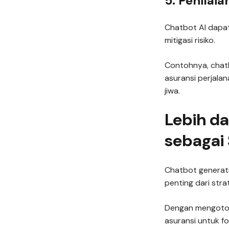
5. Penilaia
Chatbot AI dapat
mitigasi risiko.
Contohnya, chat
asuransi perjala
jiwa.
Lebih da
sebagai 
Chatbot generati
penting dari stra
Dengan mengotom
asuransi untuk fo