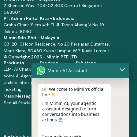
2 Shenton Way #08-02 SGX Centre I Singapore
068804
PT. Admin Pintar Kita - Indonesia
Graha Charis Siem 4th Fl. Jl. Tanah Abang V No. 19 -
Jakarta 10160
Mimin Sdn. Bhd - Malaysia
03-20-01 Icon Residence, No 20 Persiaran Dutamas,
Mont Kiara, 50480 Kuala Lumpur, W.P. Kuala Lumpur
© Copyright
2026 - Mimin PTE LTD
Products
Services
Solutions
LLM-AI Chatbot
Solution Design
Retail and
Mimin AI Assistant
Voice AI Agents
and
Supermarket
Unified Inbox and
Configuration
Financial Services
Hi! Welcome to Mimin’s official
Ticketing
Manage Service
Health and
line
Mass Messaging
Integration
Pharmacy
See All Products
Service
Food and
I’m Mimin AI, your agentic
assistant designed to turn
Implementation
Beverage
conversations into business
Whatsapp
actions
Business Platform
Enablement
Partnership with
I can help you with: