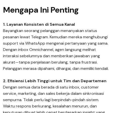
Mengapa Ini Penting
1. Layanan Konsisten di Semua Kanal
Bayangkan seorang pelanggan menanyakan status
pesanan lewat Telegram. Kemudian mereka menghubungi
support via WhatsApp mengenai pertanyaan yang sama.
Dengan inbox Omnichannel, agen langsung melihat
interaksi sebelumnya dan memberikan jawaban yang
akurat—tanpa penjelasan berulang, tanpa frustrasi.
Pelanggan merasa dipahami, dihargai, dan memiliki kendali.
2. Efisiensi Lebih Tinggi untuk Tim dan Departemen
Dengan semua data berada di satu inbox, customer
service, marketing, dan sales bekerja dalam sinkronisasi
sempurna. Tidak perlu lagi berpindah-pindah sistem.
Waktu respons berkurang, kesalahan menurun, dan
keputusan dibuat lebih cepat berdasarkan insight yang