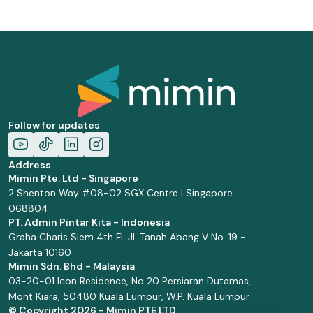
Follow for updates
Address
Mimin Pte. Ltd - Singapore
2 Shenton Way #08-02 SGX Centre I Singapore
068804
PT. Admin Pintar Kita - Indonesia
Graha Charis Siem 4th Fl. Jl. Tanah Abang V No. 19 -
Jakarta 10160
Mimin Sdn. Bhd - Malaysia
03-20-01 Icon Residence, No 20 Persiaran Dutamas,
Mont Kiara, 50480 Kuala Lumpur, W.P. Kuala Lumpur
© Copyright
2026 - Mimin PTE LTD